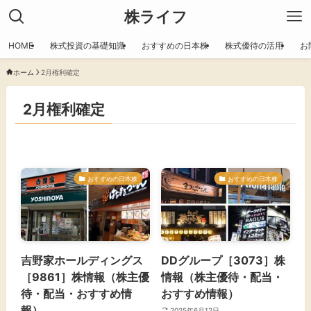
株ライフ
HOME
株式投資の基礎知識
おすすめの日本株
株式優待の活用
お
ホーム
2月権利確定
2月権利確定
おすすめの日本株
おすすめの日本株
​吉野家ホールディングス
DDグループ［3073］株
［9861］株情報（株主優
情報（株主優待・配当・
待・配当・おすすめ情
おすすめ情報）
報）
2025年6月12日