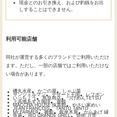
現金とのお引き換え、および釣銭をお出
しすることはできません。
利用可能店舗
同社が運営する多くのブランドでご利用いただけ
ます。ただし、一部の店舗ではご利用いただけな
い場合があります。
磯丸水産
かごの屋
しゃぶ菜
サンジェルマン
デザート王国
レフボン
いっちょう
鳥良商店
つけめんTETSU
上高地あずさ珈琲
遊鶴
MACCHA HOUSE 抹茶館
やさい家めい
JEAN FRANÇOIS
TANTO TANTO
Mr.FARMER
雛鮨
銀座木屋
からあげ 縁
魚盛
RIO GRANDE GRILL
焼肉 万里