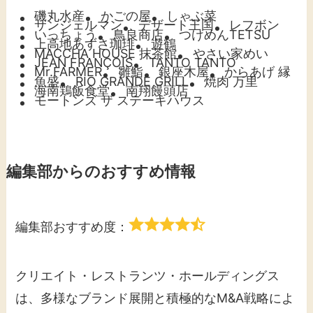
磯丸水産
かごの屋
しゃぶ菜
サンジェルマン
デザート王国
レフボン
いっちょう
鳥良商店
つけめんTETSU
上高地あずさ珈琲
遊鶴
MACCHA HOUSE 抹茶館
やさい家めい
JEAN FRANÇOIS
TANTO TANTO
Mr.FARMER
雛鮨
銀座木屋
からあげ 縁
魚盛
RIO GRANDE GRILL
焼肉 万里
海南鶏飯食堂
南翔饅頭店
モートンズ ザ ステーキハウス
編集部からのおすすめ情報
編集部おすすめ度：
クリエイト・レストランツ・ホールディングス
は、多様なブランド展開と積極的なM&A戦略によ