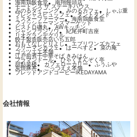
海南鶏飯食堂
南翔饅頭店
モートンズ ザ ステーキハウス
みのるダイニング
みのるカフェ
しゃぶ重
プレシャスビュッフェ
タントタント
ミスターファーマー
海南鶏飯食堂
フィッシャーマンズマーケット
ビストロ磯丸
AWキッチン
ジャンフランソワ
紀尾井町吉座
リオグランデグリル
餃子製造販売店いち五郎
おもてなしとりよし
エブリワンズカフェ
フリーマンカフェ
はーべすと
菜の庵
ゴッツエエ本舗
江戸前煮干中華そば きみはん
フラマンドール
ひゃくまんぞく亭
甜點菜楼
カフェローカリー
ふうふや
炭焼豚丼
ごっつええ本舗
ブレッドアンドコーヒーIKEDAYAMA
会社情報