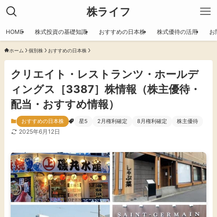
株ライフ
HOME
株式投資の基礎知識
おすすめの日本株
株式優待の活用
お
ホーム
個別株
おすすめの日本株
クリエイト・レストランツ・ホールデ
ィングス［3387］株情報（株主優待・
配当・おすすめ情報）
おすすめの日本株
星5
2月権利確定
8月権利確定
株主優待
2025年6月12日