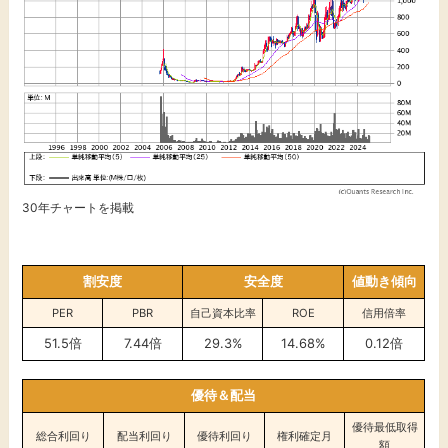
30年チャートを掲載
割安度
安全度
値動き傾向
PER
PBR
自己資本比率
ROE
信用倍率
51.5倍
7.44倍
29.3%
14.68%
0.12倍
優待＆配当
優待最低取得
総合利回り
配当利回り
優待利回り
権利確定月
額