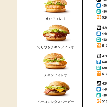
45
49
52
えびフィレオ
42
44
48
51
てりやきチキンフィレオ
42
44
48
51
チキンフィレオ
42
44
48
51
ベーコンレタスバーガー