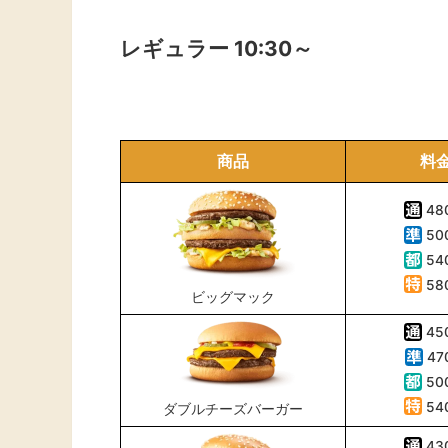
レギュラー 10:30～
商品
料
48
50
54
58
ビッグマック
45
47
50
54
ダブルチーズバーガー
43