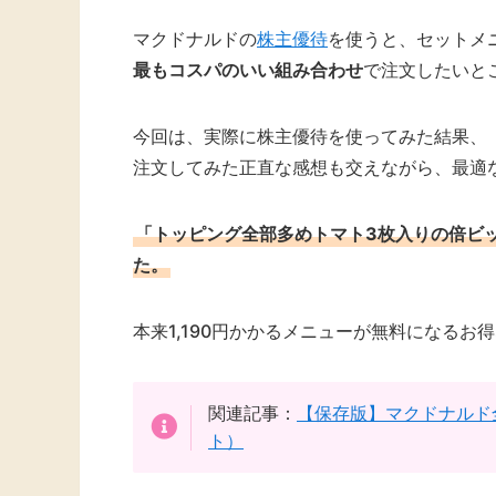
マクドナルドの
株主優待
を使うと、セットメ
最もコスパのいい組み合わせ
で注文したいと
今回は、実際に株主優待を使ってみた結果、
注文してみた正直な感想も交えながら、最適
「トッピング全部多めトマト3枚入りの倍ビ
た。
本来1,190円かかるメニューが無料になる
関連記事：
【保存版】マクドナルド
ト）