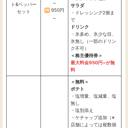
~
ト&ペッパー
サラダ
950円
セット
・ドレッシング2個ま
~
で
ドリンク
・氷多め、氷少な目、
氷無し（一部のドリン
ク不可）
＜株主優待券＞
最大料金950円~が無
料
＜無料＞
ポテト
・塩増量、塩減量、塩
無し
・塩別添え
・ケチャップ追加（※
店舗によっては複数個