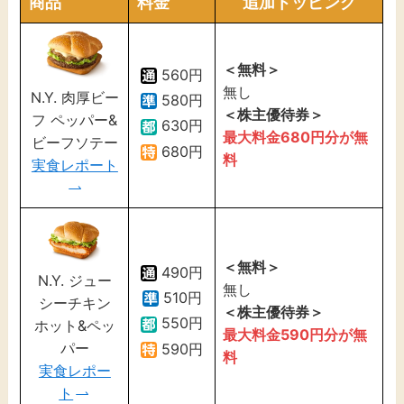
商品
料金
追加トッピング
＜無料＞
560円
無し
N.Y. 肉厚ビー
580円
＜株主優待券＞
フ ペッパー&
630円
最大料金680円分が無
ビーフソテー
680円
料
実食レポート
＜無料＞
490円
N.Y. ジュー
無し
510円
シーチキン
＜株主優待券＞
550円
ホット&ペッ
最大料金590円分が無
パー
590円
料
実食レポー
ト