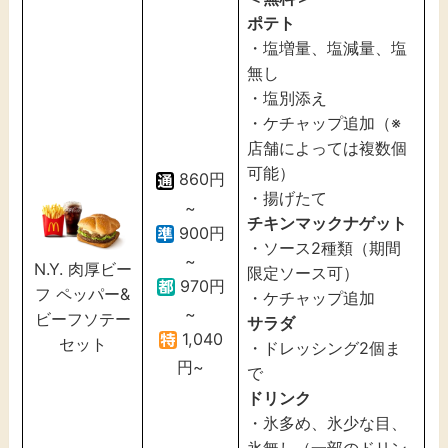
ポテト
・塩増量、塩減量、塩
無し
・塩別添え
・ケチャップ追加（※
店舗によっては複数個
可能）
860円
・揚げたて
~
チキンマックナゲット
900円
・ソース2種類（期間
~
N.Y. 肉厚ビー
限定ソース可）
970円
フ ペッパー&
・ケチャップ追加
~
ビーフソテー
サラダ
1,040
セット
・ドレッシング2個ま
円~
で
ドリンク
・氷多め、氷少な目、