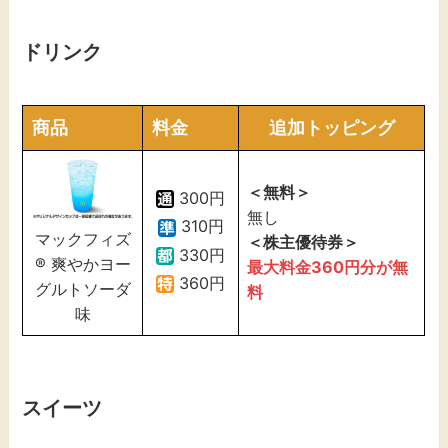
ドリンク
商品
料金
追加トッピング
＜無料＞
300円
無し
310円
マックフィズ
＜株主優待券＞
330円
® 爽やかヨー
最大料金36
0
円分が無
360円
グルトソーダ
料
味
スイーツ