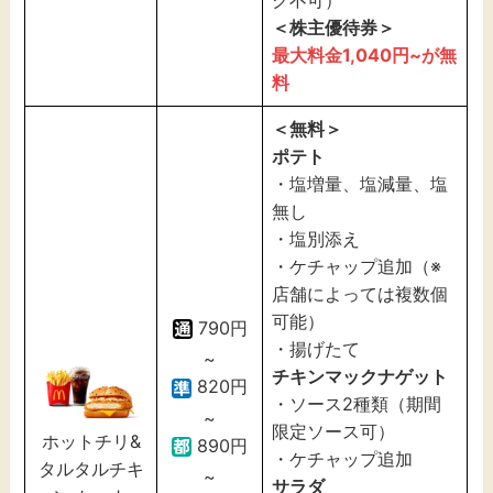
ク不可）
＜株主優待券＞
最大料金1,040円~が無
料
＜無料＞
ポテト
・塩増量、塩減量、塩
無し
・塩別添え
・ケチャップ追加（※
店舗によっては複数個
可能）
790円
・揚げたて
~
チキンマックナゲット
820円
・ソース2種類（期間
~
限定ソース可）
ホットチリ&
890円
・ケチャップ追加
タルタルチキ
~
サラダ