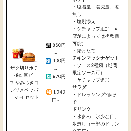
・塩増量、塩減量、塩
無し
・塩別添え
・ケチャップ追加（※
店舗によっては複数個
可能）
860円
・揚げたて
~
チキンマックナゲット
900円
・ソース2種類（期間
ザク切りポテ
~
限定ソース可）
ト&肉厚ビー
970円
・ケチャップ追加
フ やみつきコ
~
サラダ
ンソメペッパ
1,040
・ドレッシング2個ま
ーマヨ セット
円~
で
ドリンク
・氷多め、氷少な目、
氷無し（一部のドリン