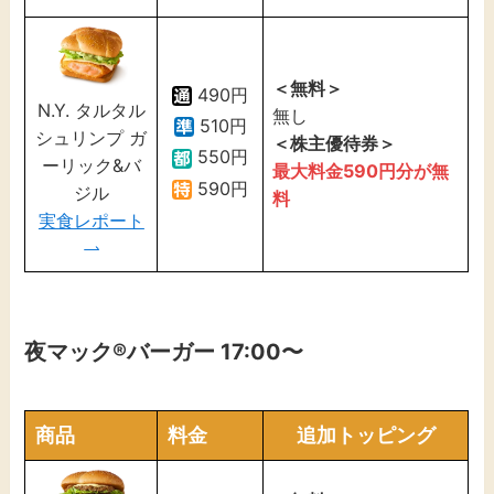
＜無料＞
490円
N.Y. タルタル
無し
510円
シュリンプ ガ
＜株主優待券＞
550円
ーリック&バ
最大料金590円分が無
590円
ジル
料
実食レポート
夜マック
®バーガー 17:00〜
商品
料金
追加トッピング