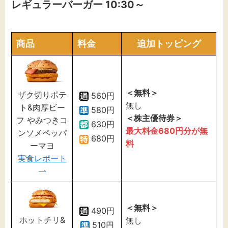
レギュラーバーガー 10:30～
商品
料金
追加トッピング
＜無料＞
ザク切りポテ
560円
無し
ト&肉厚ビー
580円
＜株主優待券＞
フ やみつきコ
630円
最大料金680円分が無
ンソメペッパ
680円
料
ーマヨ
実食レポート
＜無料＞
490円
ホットチリ&
無し
510円