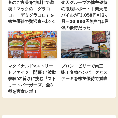
冬のご褒美を“無料”で満
楽天グループの株主優待
喫！マックの「グラコ
の徹底レポート｜楽天モ
ロ」「デミグラコロ」を
バイルが“3,058円×12ヶ
株主優待で贅沢食べ比べ
月＝36,696円無料”は最
強の優待だった
マクドナルド×ストリー
ブロンコビリーで肉三
トファイター開幕！“波動
昧！名物ハンバーグとス
拳級”の旨さに挑む『スト
テーキを株主優待で満喫
リートバーガーズ』全3
種を実食レポ！