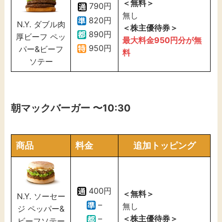
＜無料＞
790円
無し
820円
N.Y. ダブル肉
＜株主優待券＞
890円
厚ビーフ ペッ
最大料金
950
円分が無
950円
パー&ビーフ
料
ソテー
朝マックバーガー
〜10:30
商品
料金
追加トッピング
400円
＜無料＞
N.Y. ソーセー
–
無し
ジ ペッパー&
＜株主優待券＞
–
ビーフソテー