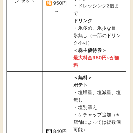
ン セット
950円
・ドレッシング2個ま
~
で
ドリンク
・氷多め、氷少な目、
氷無し（一部のドリン
ク不可）
＜株主優待券＞
最大料金950円~が無
料
＜無料＞
ポテト
・塩増量、塩減量、塩
無し
・塩別添え
・ケチャップ追加（※
店舗によっては複数個
可能）
840円