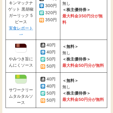
キンマックナ
無し
300円
ゲット 黒胡椒
＜株主優待券＞
320円
ガーリック 5
最大料金350円分が無
350円
ピース
料
実食レポート
40円
＜無料＞
40円
無し
やみつき旨に
＜株主優待券＞
50円
んにくソース
最大料金50円分が無料
50円
40円
＜無料＞
40円
無し
サワークリー
＜株主優待券＞
50円
ムタルタルソ
最大料金50円分が無料
50円
ース