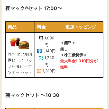
夜マック
®セット 17:00〜
商品
料金
追加トッピング
1,090
＜無料＞
円
無し
1,140円
N.Y. ダブル肉
＜株主優待券＞
1,220
厚ビーフ ペッ
最大料金
1,310
円分が
円
パー&ビーフ
無料
1,310円
ソテー セット
朝マックセット
〜10:30