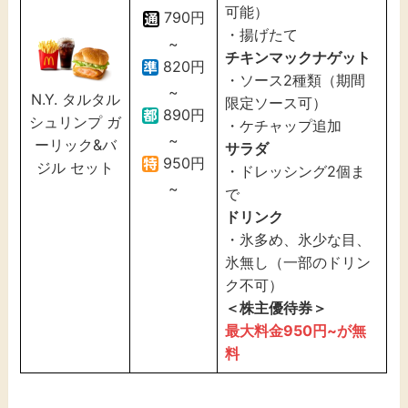
可能）
790円
・揚げたて
~
チキンマックナゲット
820円
・ソース2種類（期間
~
N.Y. タルタル
限定ソース可）
890円
シュリンプ ガ
・ケチャップ追加
~
ーリック&バ
サラダ
950円
ジル セット
・ドレッシング2個ま
~
で
ドリンク
・氷多め、氷少な目、
氷無し（一部のドリン
ク不可）
＜株主優待券＞
最大料金950円~が無
料