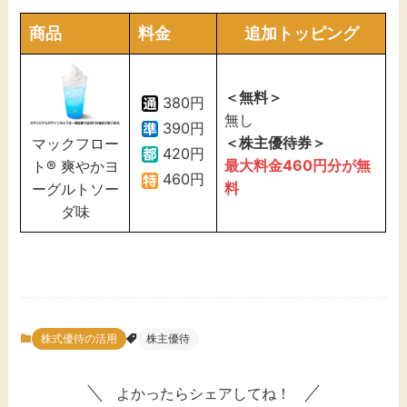
商品
料金
追加トッピング
＜無料＞
380円
無し
390円
＜株主優待券＞
マックフロー
420円
最大料金
460
円分が無
ト® 爽やかヨ
460円
料
ーグルトソー
ダ味
株式優待の活用
株主優待
よかったらシェアしてね！