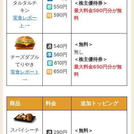
タルタルチ
＜株主優待券＞
550円
キン
最大料金590円分が無
590円
実食レポー
料
ト
＜無料＞
540円
無し
560円
チーズダブル
＜株主優待券＞
610円
てりやき
最大料金650円分が無
650円
実食レポート
料
商品
料金
追加トッピング
スパイシーチ
＜無料＞
290円