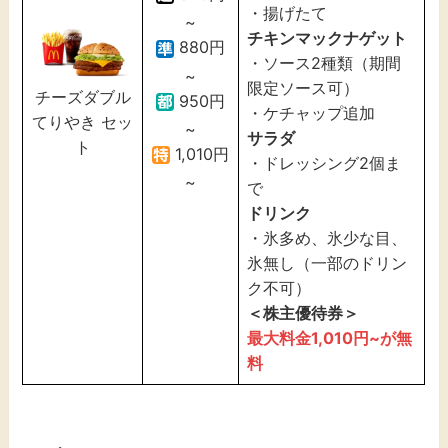
・揚げたて
~
チキンマックナゲット
880円
・ソース2種類（期間
~
限定ソース可）
チーズダブル
950円
・ケチャップ追加
てりやき セッ
~
サラダ
ト
1,010円
・ドレッシング2個ま
~
で
ドリンク
・氷多め、氷少な目、
氷無し（一部のドリン
ク不可）
＜株主優待券＞
最大料金1,010円~が無
料