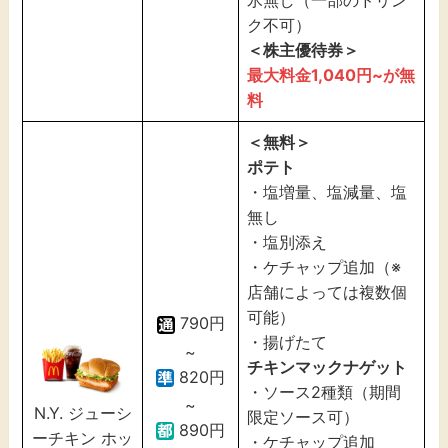
氷無し（一部のドリン
ク不可）
＜株主優待券＞
最大料金1,040円~が無
料
＜無料＞
ポテト
・塩増量、塩減量、塩
無し
・塩別添え
・ケチャップ追加（※
店舗によっては複数個
可能）
790円
・揚げたて
~
チキンマックナゲット
820円
・ソース2種類（期間
~
N.Y. ジューシ
限定ソース可）
890円
ーチキン ホッ
・ケチャップ追加