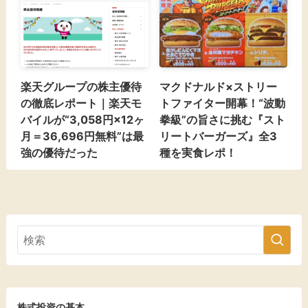
楽天グループの株主優待
マクドナルド×ストリー
の徹底レポート｜楽天モ
トファイター開幕！“波動
バイルが“3,058円×12ヶ
拳級”の旨さに挑む『スト
月＝36,696円無料”は最
リートバーガーズ』全3
強の優待だった
種を実食レポ！
株式投資の基本