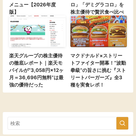
メニュー【2026年度
ロ」「デミグラコロ」を
版】
株主優待で贅沢食べ比べ
楽天グループの株主優待
マクドナルド×ストリー
の徹底レポート｜楽天モ
トファイター開幕！“波動
バイルが“3,058円×12ヶ
拳級”の旨さに挑む『スト
月＝36,696円無料”は最
リートバーガーズ』全3
強の優待だった
種を実食レポ！