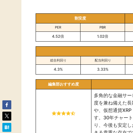
割安度
PER
PBR
4.52倍
1.02倍
総合利回り
配当利回り
4.3%
3.33%
編集部おすすめ度
多角的な金融サー
度を兼ね備えた長
や、仮想通貨XR
す。30年チャー
り、今後も安定し
きる貴重な存在で