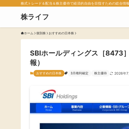
株式トレード＆配当＆株主優待で経済的自由を目指すための総合情
株ライフ
ホーム
個別株
おすすめの日本株
SBIホールディングス［847
報）
おすすめの日本株
3月権利確定
株主優待
2026年