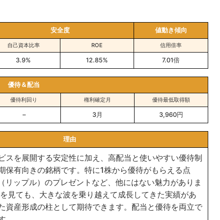
安全度
値動き傾向
自己資本比率
ROE
信用倍率
3.9%
12.85%
7.01倍
優待＆配当
優待利回り
権利確定月
優待最低取得額
–
3月
3,960円
理由
ビスを展開する安定性に加え、高配当と使いやすい優待制
期保有向きの銘柄です。特に1株から優待がもらえる点
P（リップル）のプレゼントなど、他にはない魅力がありま
トを見ても、大きな波を乗り越えて成長してきた実績があ
た資産形成の柱として期待できます。配当と優待を両立で
す。