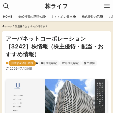
株ライフ
HOME
株式投資の基礎知識
おすすめの日本株
株式優待の活用
お
ホーム
個別株
おすすめの日本株
アーバネットコーポレーション
［3242］株情報（株主優待・配当・お
すすめ情報）
おすすめの日本株
6月権利確定
12月権利確定
株主優待
2026年7月30日