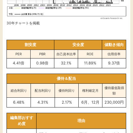
30年チャートを掲載
割安度
安全度
値動き傾向
PER
PBR
自己資本比率
ROE
信用倍率
4.41倍
0.98倍
32.1%
11.89%
9.37倍
優待＆配当
優待最低取得
総合利回り
配当利回り
優待利回り
権利確定月
額
6.48%
4.31%
2.17%
6月、12月
230,000円
編集部おすす
理由
め度