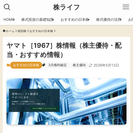
株ライフ
HOME
株式投資の基礎知識
おすすめの日本株
株式優待の活用
お
ホーム
個別株
おすすめの日本株
ヤマト［1967］株情報（株主優待・配
当・おすすめ情報）
おすすめの日本株
3月権利確定
株主優待
2026年5月13日