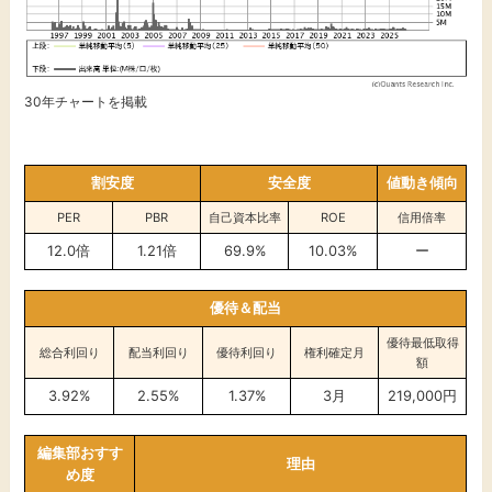
30年チャートを掲載
割安度
安全度
値動き傾向
PER
PBR
自己資本比率
ROE
信用倍率
12.0倍
1.21倍
69.9%
10.03%
ー
優待＆配当
優待最低取得
総合利回り
配当利回り
優待利回り
権利確定月
額
3.92%
2.55%
1.37%
3月
219,000円
編集部おすす
理由
め度