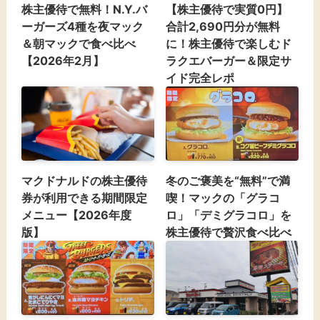
株主優待で無料！N.Y.バ
【株主優待で実質0円】
ーガーズ4種を夜マック
合計2,690円分が無料
＆朝マックで食べ比べ
に！株主優待で楽しむド
【2026年2月】
ラクエバーガー＆限定サ
イド完全レポ
マクドナルドの株主優待
冬のご褒美を“無料”で満
券が利用できる期間限定
喫！マックの「グラコ
メニュー【2026年度
ロ」「デミグラコロ」を
版】
株主優待で贅沢食べ比べ