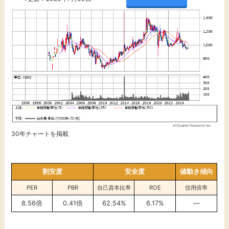
30年チャートを掲載
割安度
安全度
値動き傾向
PER
PBR
自己資本比率
ROE
信用倍率
8.56倍
0.41倍
62.54%
6.17
%
―