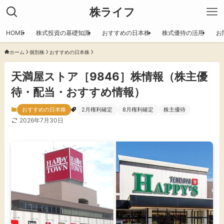
株ライフ
HOME
株式投資の基礎知識
おすすめの日本株
株式優待の活用
お
ホーム
個別株
おすすめの日本株
天満屋ストア［9846］株情報（株主優
待・配当・おすすめ情報）
おすすめの日本株
2月権利確定
8月権利確定
株主優待
2026年7月30日