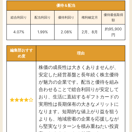
優待＆配当
優待最低取得
総合利回り
配当利回り
優待利回り
権利確定月
額
約95,900
4.07%
1.99%
2.08
%
2月、8月
円
編集部おすす
理由
め度
株価の成長性は大きくありませんが、
安定した経営基盤と長年続く株主優待
が魅力の企業です。配当と優待を組み
合わせることで総合利回りが安定して
おり、生活に直結するギフトカードの
実用性は長期保有の大きなメリットに
なります。短期的な値上がり益を狙う
よりも、地域密着の企業を応援しなが
ら堅実なリターンを積み重ねたい投資