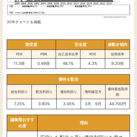
30年チャートを掲載
割安度
安全度
値動き傾向
PER
PBR
自己資本比率
ROE
信用倍率
11.3倍
0.49倍
48.1%
4.3%
9.20倍
優待＆配当
優待最低取得
総合利回り
配当利回り
優待利回り
権利確定月
額
7.25%
3.80%
3.45%
3月、9月
44,700円
編集部おすす
理由
め度