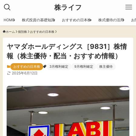
株ライフ
HOME
株式投資の基礎知識
おすすめの日本株
株式優待の活用
お
ホーム
個別株
おすすめの日本株
ヤマダホールディングス［9831］株情
報（株主優待・配当・おすすめ情報）
おすすめの日本株
3月権利確定
9月権利確定
株主優待
2025年6月12日