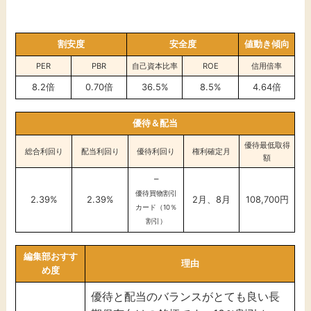
割安度
安全度
値動き傾向
PER
PBR
自己資本比率
ROE
信用倍率
8.2倍
0.70倍
36.5%
8.5%
4.64倍
優待＆配当
優待最低取得
総合利回り
配当利回り
優待利回り
権利確定月
額
–
優待買物割引
2.39%
2.39%
2月、8月
108,700円
カード（10％
割引）
編集部おすす
理由
め度
優待と配当のバランスがとても良い長