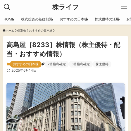
株ライフ
HOME
株式投資の基礎知識
おすすめの日本株
株式優待の活用
お
ホーム
個別株
おすすめの日本株
高島屋［8233］株情報（株主優待・配
当・おすすめ情報）
おすすめの日本株
2月権利確定
8月権利確定
株主優待
2025年6月14日