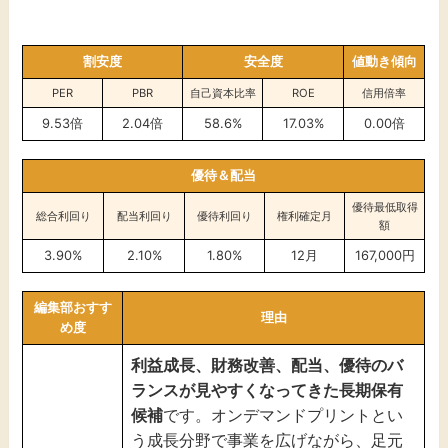
割安度
安全度
値動き傾向
PER
PBR
自己資本比率
ROE
信用倍率
9.53倍
2.04倍
58.6%
17.03%
0.00倍
優待＆配当
優待最低取得
総合利回り
配当利回り
優待利回り
権利確定月
額
3.90%
2.10%
1.80%
12月
167,000円
編集部おすす
理由
め度
利益成長、財務改善、配当、優待のバ
ランスが見やすくなってきた長期保有
候補
です。オンデマンドプリントとい
う成長分野で事業を広げながら、足元