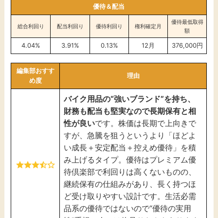
優待＆配当
優待最低取得
総合利回り
配当利回り
優待利回り
権利確定月
額
4.04%
3.91%
0.13%
12月
376,000円
編集部おすす
理由
め度
バイク用品の“強いブランド”を持ち、
財務も配当も堅実なので長期保有と相
性が良い
です。株価は長期で上向きで
すが、急騰を狙うというより「ほどよ
い成長＋安定配当＋控えめ優待」を積
み上げるタイプ。優待はプレミアム優
待倶楽部で利回りは高くないものの、
継続保有の仕組みがあり、長く持つほ
ど受け取りやすい設計です。生活必需
品系の優待ではないので“優待の実用