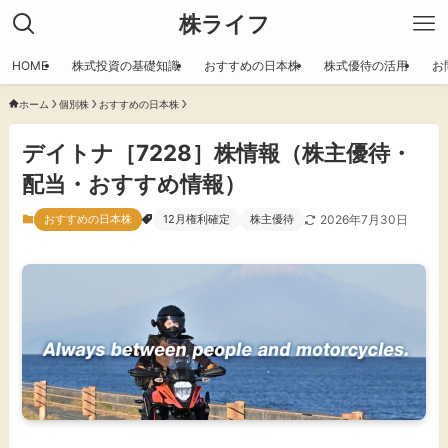
株ライフ
HOME
株式投資の基礎知識
おすすめの日本株
株式優待の活用
お
ホーム
個別株
おすすめの日本株
デイトナ［7228］株情報（株主優待・
配当・おすすめ情報）
おすすめの日本株
12月権利確定
株主優待
2026年7月30日