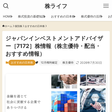
株ライフ
HOME
株式投資の基礎知識
おすすめの日本株
株式優待の活用
お
ホーム
個別株
おすすめの日本株
ジャパンインベストメントアドバイザ
ー［7172］株情報（株主優待・配当・
おすすめ情報）
おすすめの日本株
12月権利確定
株主優待
2026年7月30日