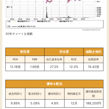
30年チャートを掲載
割安度
安全度
値動き傾向
PER
PBR
自己資本比率
ROE
信用倍率
12.18倍
1.66倍
27.3%
12.0%
74.42倍
優待＆配当
優待最低取得
総合利回り
配当利回り
優待利回り
権利確定月
額
9.89%
5.09%
4.8%
12月
188,200円