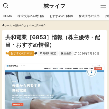
株ライフ
HOME
株式投資の基礎知識
おすすめの日本株
株式優待の活用
お
ホーム
個別株
おすすめの日本株
共和電業［6853］情報（株主優待・配
当・おすすめ情報）
おすすめの日本株
12月権利確定
株主優待
2026年7月30日