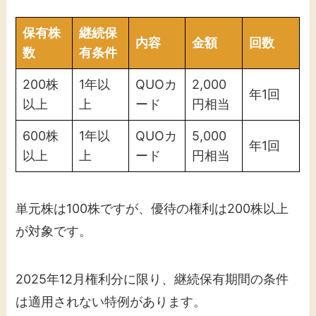
保有株
継続保
内容
金額
回数
数
有条件
200株
1年以
QUOカ
2,000
年1回
以上
上
ード
円相当
600株
1年以
QUOカ
5,000
年1回
以上
上
ード
円相当
単元株は100株ですが、優待の権利は200株以上
が対象です。
2025年12月権利分に限り、継続保有期間の条件
は適用されない特例があります。