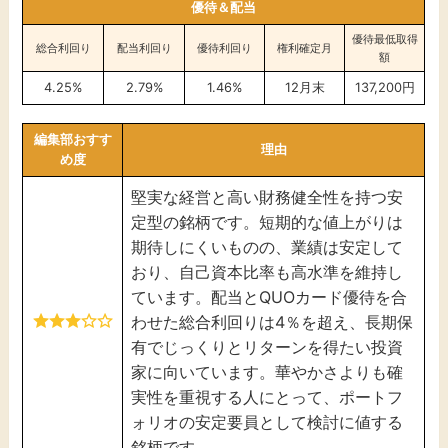
優待＆配当
優待最低取得
総合利回り
配当利回り
優待利回り
権利確定月
額
4.25%
2.79%
1.46%
12月末
137,200円
編集部おすす
理由
め度
堅実な経営と高い財務健全性を持つ安
定型の銘柄です。短期的な値上がりは
期待しにくいものの、業績は安定して
おり、自己資本比率も高水準を維持し
ています。配当とQUOカード優待を合
わせた総合利回りは4％を超え、長期保
有でじっくりとリターンを得たい投資
家に向いています。華やかさよりも確
実性を重視する人にとって、ポートフ
ォリオの安定要員として検討に値する
銘柄です。