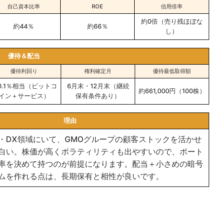
自己資本比率
ROE
信用倍率
約0倍（売り残ほぼな
約44％
約66％
し）
優待＆配当
優待利回り
権利確定月
優待最低取得額
0.1％相当（ビットコ
6月末・12月末（継続
約661,000円（100株）
イン＋サービス）
保有条件あり）
理由
・DX領域にいて、GMOグループの顧客ストックを活かせ
白い。株価が高くボラティリティも出やすいので、ポート
率を決めて持つのが前提になります。配当＋小さめの暗号
ムを作れる点は、長期保有と相性が良いです。