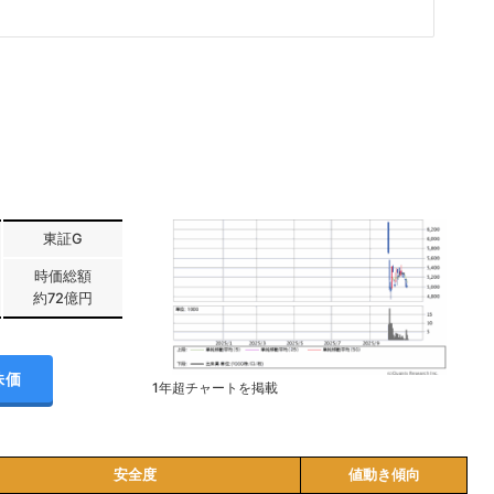
東証G
時価総額
約72億円
株価
1年超チャートを掲載
安全度
値動き傾向