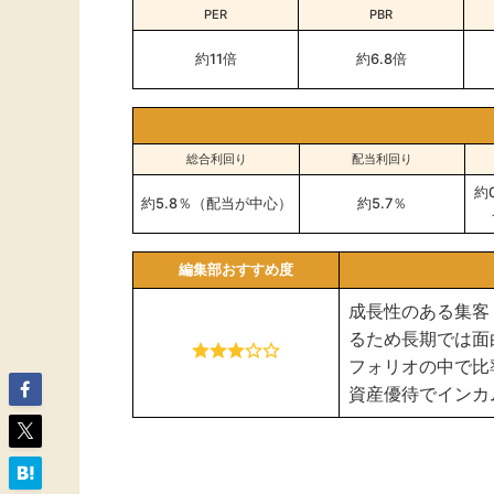
PER
PBR
約11倍
約6.8倍
総合利回り
配当利回り
約
約5.8％（配当が中心）
約5.7％
編集部おすすめ度
成長性のある集客
るため長期では面
フォリオの中で比
資産優待でインカ