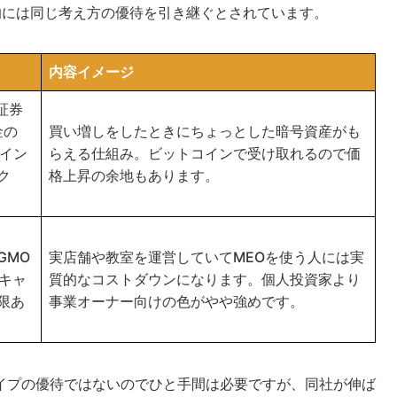
本的には同じ考え方の優待を引き継ぐとされています。
内容イメージ
ク証券
金の
買い増しをしたときにちょっとした暗号資産がも
コイン
らえる仕組み。ビットコインで受け取れるので価
ク
格上昇の余地もあります。
 GMO
実店舗や教室を運営していてMEOを使う人には実
％キャ
質的なコストダウンになります。個人投資家より
限あ
事業オーナー向けの色がやや強めです。
イプの優待ではないのでひと手間は必要ですが、同社が伸ば