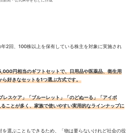
済新聞・公式IR等をもとに作成
の年2回、100株以上を保有している株主を対象に実施され
5,000円相当のギフトセットで、日用品や医薬品、衛生用
から好きなセットを1つ選ぶ方式です。
ブレスケア」「ブルーレット」「のどぬーる」「アイボ
入ることが多く、家族で使いやすい実用的なラインナップに
付を選ぶこともできるため、「物は要らないけれど社会の役