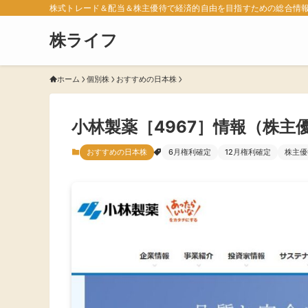
株式トレード＆配当＆株主優待で経済的自由を目指すための総合情
株ライフ
ホーム
個別株
おすすめの日本株
小林製薬［4967］情報（株主
おすすめの日本株
6月権利確定
12月権利確定
株主優