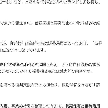
ぬーる」など、日常生活でおなじみのブランドを多数持ち、
題で大きく報道され、信頼回復と再発防止への取り組みが続
たが、直近数年は高値からの調整局面に入っており、「成長
う位置づけになっています。
0円相当の詰め合わせが年2回
もらえ、さらに自社通販の10％
まかなっていきたい長期投資家には魅力的な内容です。
品を選べる復興支援ギフトも加わり、長期保有をうながす設
待内容、事業の特徴を整理したうえで、
長期保有と優待活用