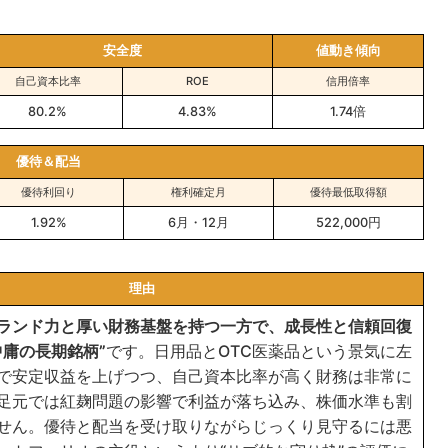
安全度
値動き傾向
自己資本比率
ROE
信用倍率
80.2%
4.83%
1.74倍
優待＆配当
優待利回り
権利確定月
優待最低取得額
1.92%
6月・12月
522,000円
理由
ランド力と厚い財務基盤を持つ一方で、成長性と信頼回復
中庸の長期銘柄”
です。日用品とOTC医薬品という景気に左
で安定収益を上げつつ、自己資本比率が高く財務は非常に
足元では紅麹問題の影響で利益が落ち込み、株価水準も割
せん。優待と配当を受け取りながらじっくり見守るには悪