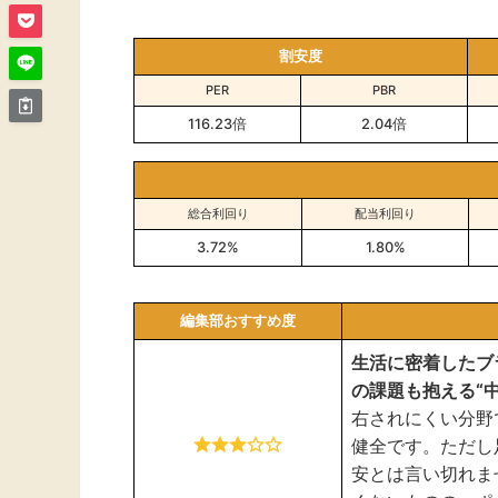
割安度
PER
PBR
116.23倍
2.04倍
総合利回り
配当利回り
3.72%
1.80%
編集部おすすめ度
生活に密着したブ
の課題も抱える“
右されにくい分野
健全です。ただし
安とは言い切れま