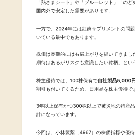
「熱さまシート」や「ブルーレット」「のど
国内外で安定した需要があります。
一方で、2024年には紅麹サプリメントの問
いている最中でもあります。
株価は長期的には右肩上がりを描いてきまし
期待はあるがリスクも意識したい銘柄」とい
株主優待では、100株保有で
自社製品5,00
割引も付いてくるため、日用品を株主優待で
3年以上保有かつ300株以上で被災地の特産
計になっています。
今回は、小林製薬［4967］の株価指標や優