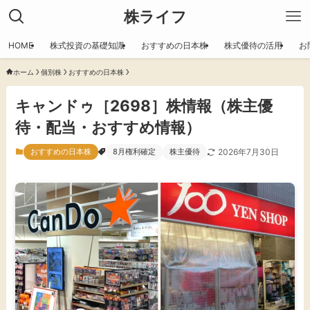
株ライフ
HOME
株式投資の基礎知識
おすすめの日本株
株式優待の活用
お
ホーム
個別株
おすすめの日本株
キャンドゥ［2698］株情報（株主優
待・配当・おすすめ情報）
おすすめの日本株
8月権利確定
株主優待
2026年7月30日