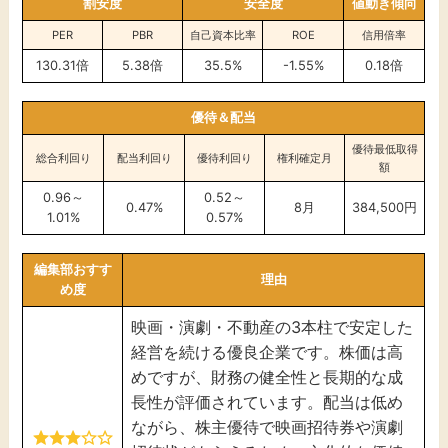
割安度
安全度
値動き傾向
PER
PBR
自己資本比率
ROE
信用倍率
130.31倍
5.38倍
35.5%
-1.55%
0.18倍
優待＆配当
優待最低取得
総合利回り
配当利回り
優待利回り
権利確定月
額
0.96～
0.52～
0.47%
8月
384,500円
1.01%
0.57%
編集部おすす
理由
め度
映画・演劇・不動産の3本柱で安定した
経営を続ける優良企業です。株価は高
めですが、財務の健全性と長期的な成
長性が評価されています。配当は低め
ながら、株主優待で映画招待券や演劇