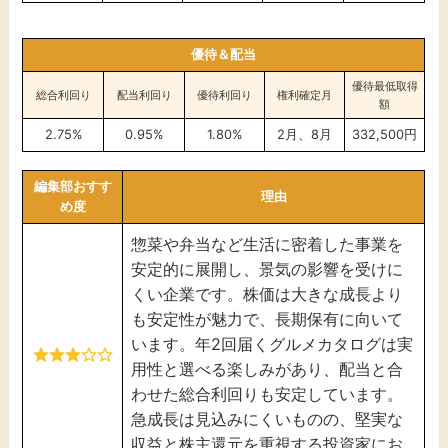
優待＆配当
優待最低取得
総合利回り
配当利回り
優待利回り
権利確定月
額
2.75%
0.95%
1.80%
2月、8月
332,500円
編集部おすす
理由
め度
惣菜や弁当など生活に密着した事業を
安定的に展開し、景気の影響を受けに
くい企業です。株価は大きな成長より
も安定性が魅力で、長期保有に向いて
います。年2回届くグルメカタログは実
用性と選べる楽しみがあり、配当と合
わせた総合利回りも安定しています。
急成長は見込みにくいものの、堅実な
収益と株主還元を重視する投資家にお