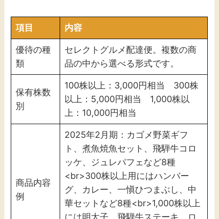
項目
内容
優待の種
セレクトグルメ配達便。複数の商
類
品の中から選べる形式です。
100株以上：3,000円相当 300株
保有株数
以上：5,000円相当 1,000株以
別
上：10,000円相当
2025年2月期：カゴメ野菜ギフ
ト、煮魚焼魚セット、飛騨牛コロ
ッケ、ジュレパフェなど8種
<br>300株以上用にはハンバー
商品内容
グ、カレー、一愼ひつまぶし、中
例
華セットなど8種<br>1,000株以上
には明太子、飛騨牛ステーキ、ロ