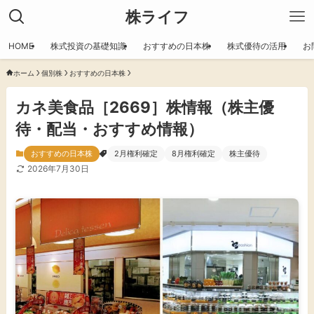
株ライフ
HOME
株式投資の基礎知識
おすすめの日本株
株式優待の活用
お
ホーム
個別株
おすすめの日本株
カネ美食品［2669］株情報（株主優
待・配当・おすすめ情報）
おすすめの日本株
2月権利確定
8月権利確定
株主優待
2026年7月30日