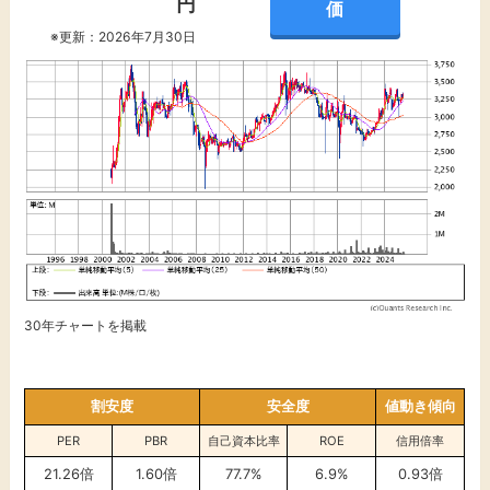
円
価
※更新：2026年7月30日
30年チャートを掲載
割安度
安全度
値動き傾向
PER
PBR
自己資本比率
ROE
信用倍率
21.26倍
1.60倍
77.7%
6.9%
0.93倍