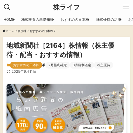
株ライフ
HOME
株式投資の基礎知識
おすすめの日本株
株式優待の活用
お
ホーム
個別株
おすすめの日本株
地域新聞社［2164］株情報（株主優
待・配当・おすすめ情報）
おすすめの日本株
2月権利確定
8月権利確定
株主優待
2025年9月11日