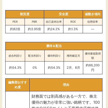
割安度
安全度
値動き傾向
PER
PBR
自己資本比率
ROE
信用倍率
約82倍
約3.95倍
約24.2%
約1.3%
―
優待＆配当
優待最低取得
総合利回り
配当利回り
優待利回り
権利確定月
額
約66,200
約54.3%
0%
約54.3%
2月、8月
円
編集部おすす
理由
め度
財務面では割高感がある一方で、株主
優待の魅力が非常に強い銘柄です。100