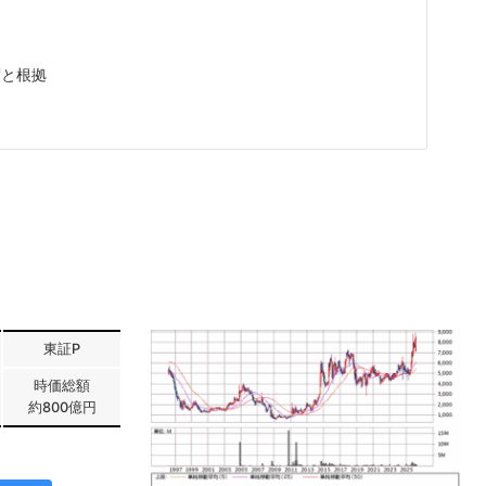
度と根拠
東証P
時価総額
約800億円