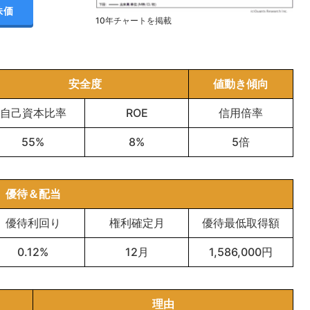
株価
10年チャートを掲載
安全度
値動き傾向
自己資本比率
ROE
信用倍率
55%
8%
5倍
優待＆配当
優待利回り
権利確定月
優待最低取得額
0.12%
12月
1,586,000円
理由