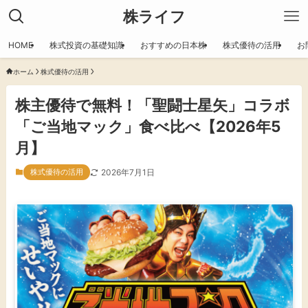
株ライフ
HOME
株式投資の基礎知識
おすすめの日本株
株式優待の活用
お
ホーム
株式優待の活用
株主優待で無料！「聖闘士星矢」コラボ
「ご当地マック」食べ比べ【2026年5
月】
株式優待の活用
2026年7月1日