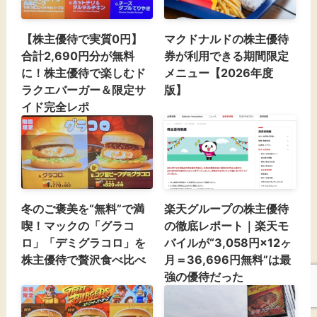
【株主優待で実質0円】
マクドナルドの株主優待
合計2,690円分が無料
券が利用できる期間限定
に！株主優待で楽しむド
メニュー【2026年度
ラクエバーガー＆限定サ
版】
イド完全レポ
冬のご褒美を“無料”で満
楽天グループの株主優待
喫！マックの「グラコ
の徹底レポート｜楽天モ
ロ」「デミグラコロ」を
バイルが“3,058円×12ヶ
株主優待で贅沢食べ比べ
月＝36,696円無料”は最
強の優待だった