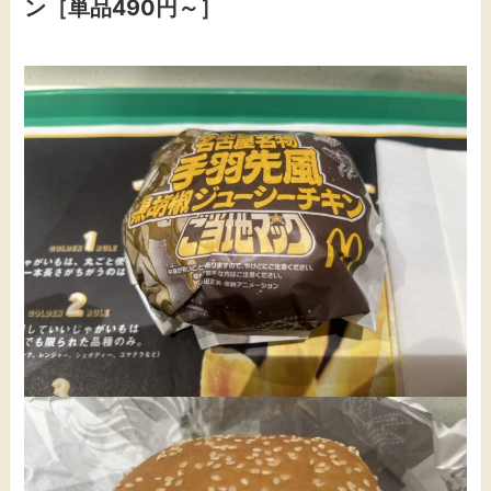
ン［単品490円～］