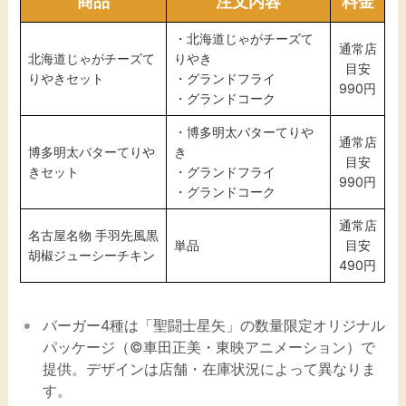
商品
注文内容
料金
・北海道じゃがチーズて
通常店
北海道じゃがチーズて
りやき
目安
りやきセット
・グランドフライ
990円
・グランドコーク
・博多明太バターてりや
通常店
博多明太バターてりや
き
目安
きセット
・グランドフライ
990円
・グランドコーク
通常店
名古屋名物 手羽先風黒
単品
目安
胡椒ジューシーチキン
490円
バーガー4種は「聖闘士星矢」の数量限定オリジナル
パッケージ（©車田正美・東映アニメーション）で
提供。デザインは店舗・在庫状況によって異なりま
す。