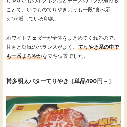
じゃがいものホクホク感とチーズのコクが加わる
ことで、いつものてりやきよりも一段“食べ応
え”が増している印象。
ホワイトチェダーが全体をまとめてくれるので、
甘さと塩気のバランスがよく、
てりやき系の中で
も一番まろやか
な立ち位置でした。
博多明太バターてりやき［単品490円～］