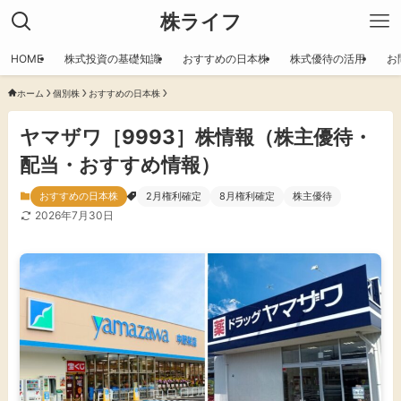
株ライフ
HOME
株式投資の基礎知識
おすすめの日本株
株式優待の活用
お
ホーム
個別株
おすすめの日本株
ヤマザワ［9993］株情報（株主優待・
配当・おすすめ情報）
おすすめの日本株
2月権利確定
8月権利確定
株主優待
2026年7月30日