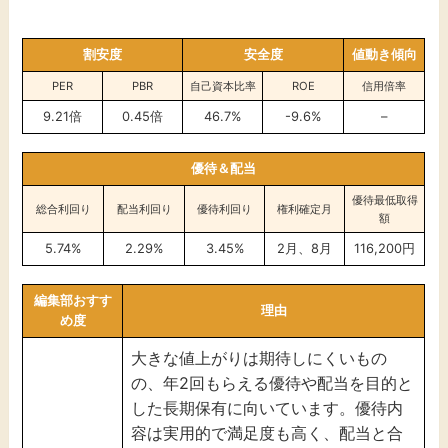
割安度
安全度
値動き傾向
PER
PBR
自己資本比率
ROE
信用倍率
9.21倍
0.45倍
46.7%
-9.6%
–
優待＆配当
優待最低取得
総合利回り
配当利回り
優待利回り
権利確定月
額
5.74%
2.29%
3.45%
2月、8月
116,200円
編集部おすす
理由
め度
大きな値上がりは期待しにくいもの
の、年2回もらえる優待や配当を目的と
した長期保有に向いています。優待内
容は実用的で満足度も高く、配当と合