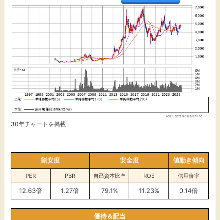
30年チャートを掲載
割安度
安全度
値動き傾向
PER
PBR
自己資本比率
ROE
信用倍率
12.63倍
1.27倍
79.1%
11.23%
0.14倍
優待＆配当