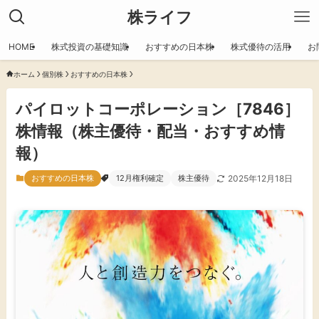
株ライフ
HOME
株式投資の基礎知識
おすすめの日本株
株式優待の活用
お
ホーム
個別株
おすすめの日本株
パイロットコーポレーション［7846］
株情報（株主優待・配当・おすすめ情
報）
おすすめの日本株
12月権利確定
株主優待
2025年12月18日