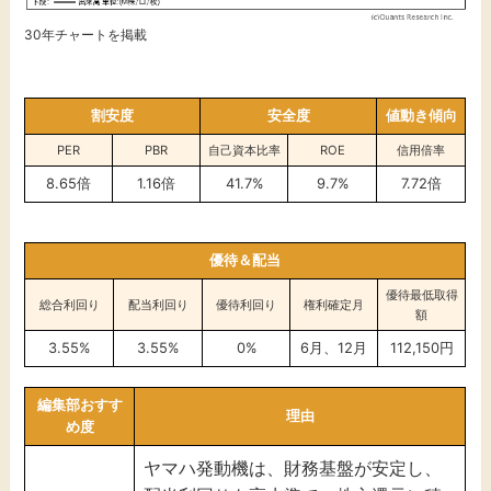
30年チャートを掲載
割安度
安全度
値動き傾向
PER
PBR
自己資本比率
ROE
信用倍率
8.65倍
1.16倍
41.7%
9.7%
7.72倍
優待＆配当
優待最低取得
総合利回り
配当利回り
優待利回り
権利確定月
額
3.55%
3.55%
0%
6月、12月
112,150円
編集部おすす
理由
め度
ヤマハ発動機は、財務基盤が安定し、