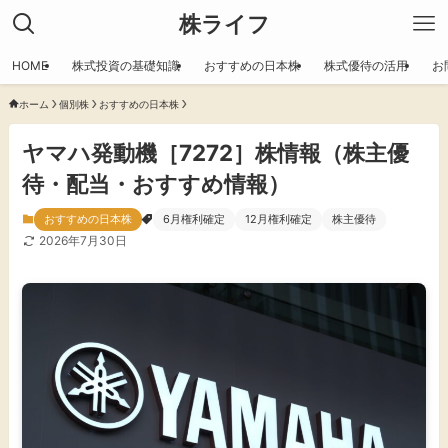
株ライフ
HOME
株式投資の基礎知識
おすすめの日本株
株式優待の活用
お
ホーム
個別株
おすすめの日本株
ヤマハ発動機［7272］株情報（株主優
待・配当・おすすめ情報）
おすすめの日本株
6月権利確定
12月権利確定
株主優待
2026年7月30日