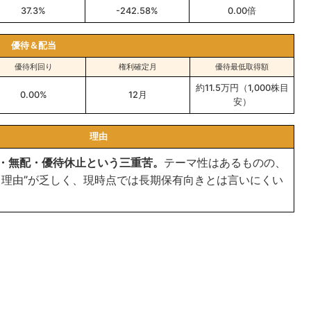
37.3%
-242.58%
0.00倍
優待＆配当
優待利回り
権利確定月
優待最低取得額
約11.5万円（1,000株目
0.00%
12月
安）
理由
・無配・優待休止という三重苦。
テーマ性はあるものの、
る理由”が乏しく、現時点では長期保有向きとは言いにくい