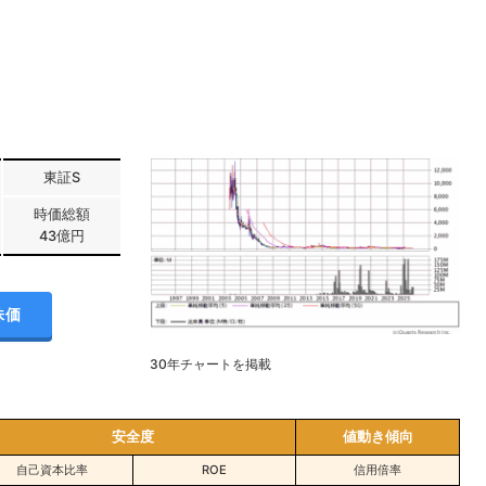
東証S
時価総額
43億円
株価
30年チャートを掲載
安全度
値動き傾向
自己資本比率
ROE
信用倍率