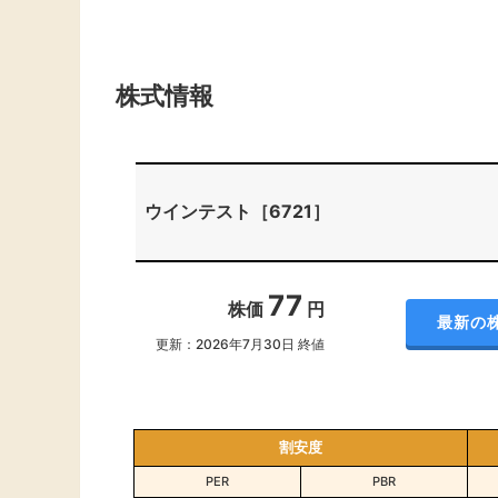
株式情報
ウインテスト［6721］
77
株価
円
最新の
更新：2026年7月30日 終値
割安度
PER
PBR