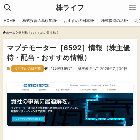
株ライフ
HOME
株式投資の基礎知識
おすすめの日本株
株式優待の活用
お
ホーム
個別株
おすすめの日本株
マブチモーター［6592］情報（株主優
待・配当・おすすめ情報）
おすすめの日本株
12月権利確定
株主優待
2026年7月30日