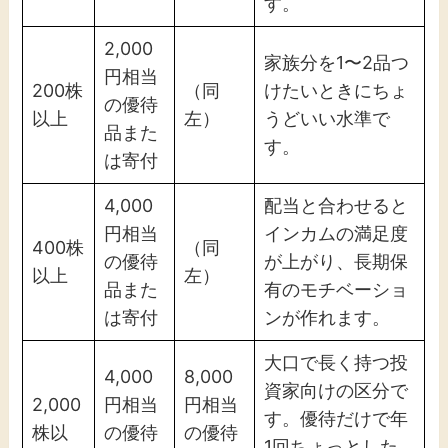
す。
2,000
家族分を1〜2品つ
円相当
200株
（同
けたいときにちょ
の優待
以上
左）
うどいい水準で
品また
す。
は寄付
4,000
配当と合わせると
円相当
インカムの満足度
400株
（同
の優待
が上がり、長期保
以上
左）
品また
有のモチベーショ
は寄付
ンが作れます。
大口で長く持つ投
4,000
8,000
資家向けの区分で
2,000
円相当
円相当
す。優待だけで年
株以
の優待
の優待
1回ちょっとした