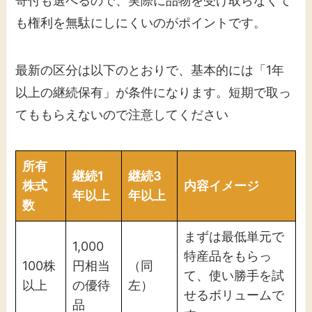
寄付も選べるので、実際に品物を受け取らなくて
も権利を無駄にしにくいのがポイントです。
最新の区分は以下のとおりで、基本的には「1年
以上の継続保有」が条件になります。短期で取っ
てももらえないので注意してください
所有
継続1
継続3
株式
内容イメージ
年以上
年以上
数
まずは最低単元で
1,000
特産品をもらっ
100株
円相当
（同
て、使い勝手を試
以上
の優待
左）
せるボリュームで
品