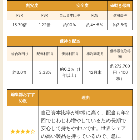
割安度
安全度
値動き傾向
PER
PBR
自己資本比率
ROE
信用倍率
15.79倍
1.22倍
約90％
約4〜5％
約2.8倍
優待＆配当
優待最低取得
総合利回り
配当利回り
優待利回り
権利確定月
額
約272,700
約0.2％（1
約3.0％
3.33%
12月末
円（100
年以上）
株）
編集部おすす
理由
め度
自己資本比率が非常に高く、配当も年2
回でじわじわ増やしているため長期で
安心して持ちやすいです。世界シェア
の高い製品を持っているので、急に