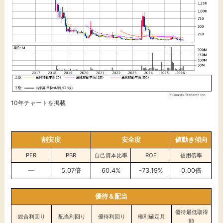
10年チャートを掲載
割安度
安全度
値動き傾向
PER
PBR
自己資本比率
ROE
信用倍率
—
5.07倍
60.4%
-73.19%
0.00倍
優待＆配当
優待最低取得
総合利回り
配当利回り
優待利回り
権利確定月
額