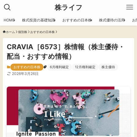
株ライフ
HOME
株式投資の基礎知識
おすすめの日本株
株式優待の活用
お
ホーム
個別株
おすすめの日本株
CRAVIA［6573］株情報（株主優待・
配当・おすすめ情報）
おすすめの日本株
6月権利確定
12月権利確定
株主優待
2026年3月26日