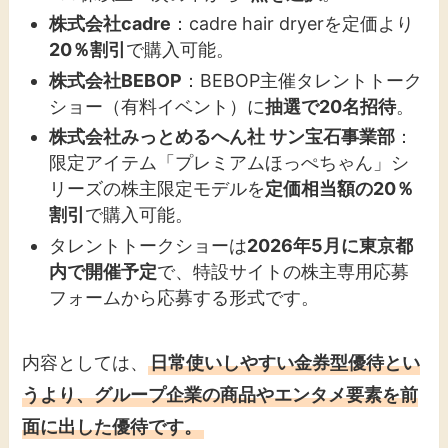
株式会社cadre
：cadre hair dryerを定価より
20％割引
で購入可能。
株式会社BEBOP
：BEBOP主催タレントトーク
ショー（有料イベント）に
抽選で20名招待
。
株式会社みっとめるへん社 サン宝石事業部
：
限定アイテム「プレミアムほっぺちゃん」シ
リーズの株主限定モデルを
定価相当額の20％
割引
で購入可能。
タレントトークショーは
2026年5月に東京都
内で開催予定
で、特設サイトの株主専用応募
フォームから応募する形式です。
内容としては、
日常使いしやすい金券型優待とい
うより、グループ企業の商品やエンタメ要素を前
面に出した優待です。