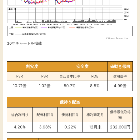
30年チャートを掲載
割安度
安全度
値動き傾向
PER
PBR
自己資本比率
ROE
信用倍率
10.71倍
1.02倍
50.7%
8.5%
4.99倍
優待＆配当
優待最低取得
総合利回り
配当利回り
優待利回り
権利確定月
額
4.20%
3.98%
0.22%
12月末
232,600円