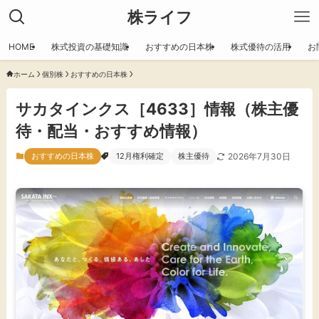
株ライフ
HOME
株式投資の基礎知識
おすすめの日本株
株式優待の活用
お
ホーム
個別株
おすすめの日本株
サカタインクス［4633］情報（株主優
待・配当・おすすめ情報）
おすすめの日本株
12月権利確定
株主優待
2026年7月30日