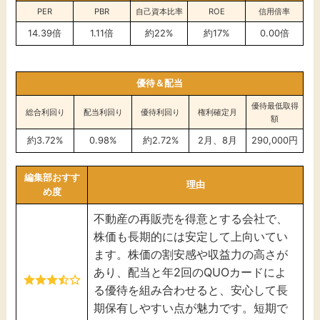
PER
PBR
自己資本比率
ROE
信用倍率
14.39倍
1.11倍
約22%
約17%
0.00倍
優待＆配当
優待最低取得
総合利回り
配当利回り
優待利回り
権利確定月
額
約3.72%
0.98%
約
2.72
%
2月、8月
290,000円
編集部おすす
理由
め度
不動産の再販売を得意とする会社で、
株価も長期的には安定して上向いてい
ます。株価の割安感や収益力の高さが
あり、配当と年2回のQUOカードによ
る優待を組み合わせると、安心して長
期保有しやすい点が魅力です。短期で