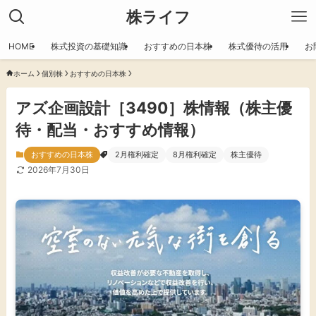
株ライフ
HOME
株式投資の基礎知識
おすすめの日本株
株式優待の活用
お
ホーム
個別株
おすすめの日本株
アズ企画設計［3490］株情報（株主優
待・配当・おすすめ情報）
おすすめの日本株
2月権利確定
8月権利確定
株主優待
2026年7月30日