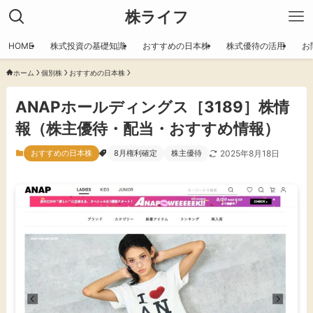
株ライフ
HOME
株式投資の基礎知識
おすすめの日本株
株式優待の活用
お
ホーム
個別株
おすすめの日本株
ANAPホールディングス［3189］株情
報（株主優待・配当・おすすめ情報）
おすすめの日本株
8月権利確定
株主優待
2025年8月18日