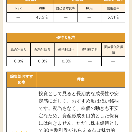
PER
PBR
自己資本比率
ROE
信用倍率
―
43.5倍
―
―
5.31倍
優待＆配当
優待最低取得
総合利回り
配当利回り
優待利回り
権利確定月
額
0.0%
0.0%
0.0%
―
―
編集部おすす
理由
め度
投資として見ると長期的な成長性や安
定感に乏しく、おすすめ度は低い銘柄
です。配当もなく、株価の動きも不安
定なため、資産形成を目的とした保有
には向きません。ただし株主優待とし
て30％割引券がもらえる点は魅力的