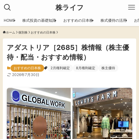
株ライフ
HOME
株式投資の基礎知識
おすすめの日本株
株式優待の活用
お
ホーム
個別株
おすすめの日本株
アダストリア［2685］株情報（株主優
待・配当・おすすめ情報）
おすすめの日本株
2月権利確定
8月権利確定
株主優待
2026年7月30日