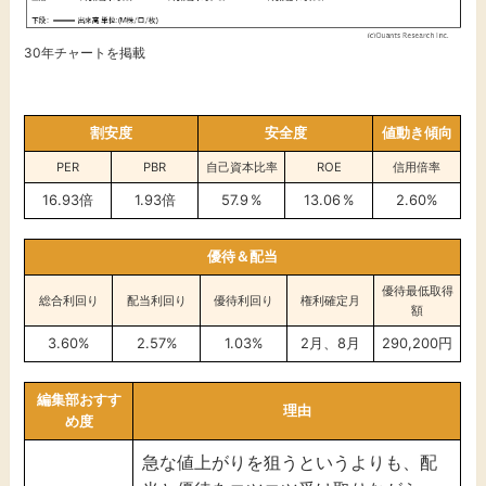
30年チャートを掲載
割安度
安全度
値動き傾向
PER
PBR
自己資本比率
ROE
信用倍率
16.93倍
1.93倍
57.9 %
13.06 %
2.60%
優待＆配当
優待最低取得
総合利回り
配当利回り
優待利回り
権利確定月
額
3.60%
2.57%
1.03%
2月、8月
290,200円
編集部おすす
理由
め度
急な値上がりを狙うというよりも、配