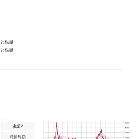
度と根拠
度と根拠
東証P
時価総額