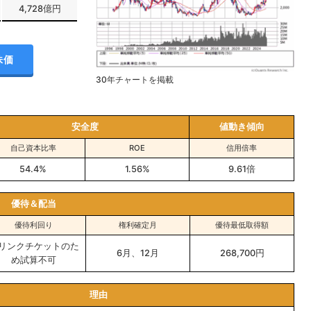
4,728億円
株価
30年チャートを掲載
安全度
値動き傾向
自己資本比率
ROE
信用倍率
54.4%
1.56%
9.61倍
優待＆配当
優待利回り
権利確定月
優待最低取得額
リンクチケットのた
6月、12月
268,700円
め試算不可
理由