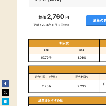
2,760
株価
円
最新の
更新：2025年11月18日終値
割安度
PER
PBR
67.72倍
1.01倍
総合利回り（予想）
配当利回り
ド
2.23%
2.23%
編集部おすすめ度